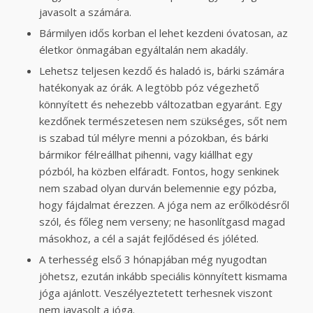
javasolt a számára.
Bármilyen idős korban el lehet kezdeni óvatosan, az
életkor önmagában egyáltalán nem akadály.
Lehetsz teljesen kezdő és haladó is, bárki számára
hatékonyak az órák. A legtöbb póz végezhető
könnyített és nehezebb változatban egyaránt. Egy
kezdőnek természetesen nem szükséges, sőt nem
is szabad túl mélyre menni a pózokban, és bárki
bármikor félreállhat pihenni, vagy kiállhat egy
pózból, ha közben elfáradt. Fontos, hogy senkinek
nem szabad olyan durván belemennie egy pózba,
hogy fájdalmat érezzen. A jóga nem az erőlködésről
szól, és főleg nem verseny; ne hasonlítgasd magad
másokhoz, a cél a saját fejlődésed és jóléted.
A terhesség első 3 hónapjában még nyugodtan
jöhetsz, ezután inkább speciális könnyített kismama
jóga ajánlott. Veszélyeztetett terhesnek viszont
nem javasolt a jóga.