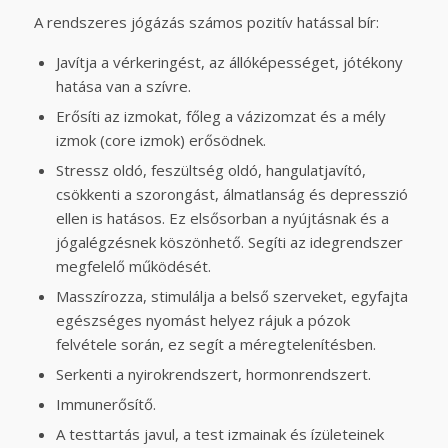
A rendszeres jógázás számos pozitív hatással bír:
Javítja a vérkeringést, az állóképességet, jótékony
hatása van a szívre.
Erősíti az izmokat, főleg a vázizomzat és a mély
izmok (core izmok) erősödnek.
Stressz oldó, feszültség oldó, hangulatjavító,
csökkenti a szorongást, álmatlanság és depresszió
ellen is hatásos. Ez elsősorban a nyújtásnak és a
jógalégzésnek köszönhető. Segíti az idegrendszer
megfelelő működését.
Masszírozza, stimulálja a belső szerveket, egyfajta
egészséges nyomást helyez rájuk a pózok
felvétele során, ez segít a méregtelenítésben.
Serkenti a nyirokrendszert, hormonrendszert.
Immunerősítő.
A testtartás javul, a test izmainak és ízületeinek