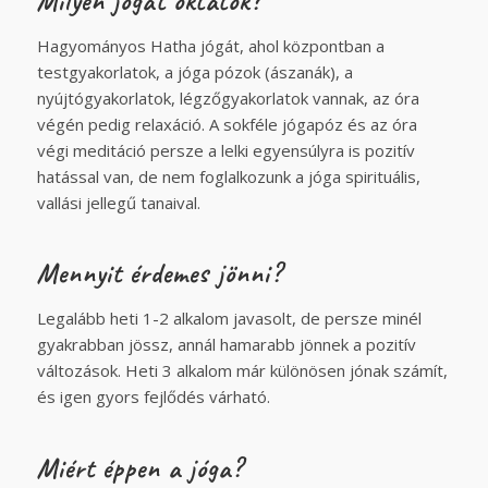
Milyen jógát oktatok?
Hagyományos Hatha jógát, ahol központban a
testgyakorlatok, a jóga pózok (ászanák), a
nyújtógyakorlatok, légzőgyakorlatok vannak, az óra
végén pedig relaxáció. A sokféle jógapóz és az óra
végi meditáció persze a lelki egyensúlyra is pozitív
hatással van, de nem foglalkozunk a jóga spirituális,
vallási jellegű tanaival.
Mennyit érdemes jönni?
Legalább heti 1-2 alkalom javasolt, de persze minél
gyakrabban jössz, annál hamarabb jönnek a pozitív
változások. Heti 3 alkalom már különösen jónak számít,
és igen gyors fejlődés várható.
Miért éppen a jóga?