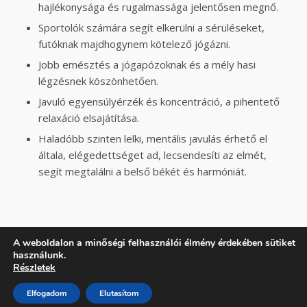
hajlékonysága és rugalmassága jelentősen megnő.
Sportolók számára segít elkerülni a sérüléseket,
futóknak majdhogynem kötelező jógázni.
Jobb emésztés a jógapózoknak és a mély hasi
légzésnek köszönhetően.
Javuló egyensúlyérzék és koncentráció, a pihentető
relaxáció elsajátítása.
Haladóbb szinten lelki, mentális javulás érhető el
általa, elégedettséget ad, lecsendesíti az elmét,
segít megtalálni a belső békét és harmóniát.
A weboldalon a minőségi felhasználói élmény érdekében sütiket
használunk.
2026 © Copyright gabor-joga.hu | A weboldalon szereplő minden
Részletek
szöveges és képi információt szerzői jog véd. Minden jog fenntartva.
Elfogadom
Elutasítom
Kezdőlap
ÁSZF
Adatkezelési Tájékoztató
Cookie Nyilatkozat