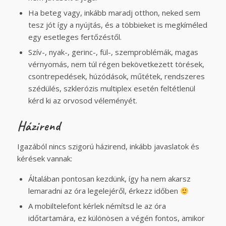
Ha beteg vagy, inkább maradj otthon, neked sem
tesz jót így a nyújtás, és a többieket is megkíméled
egy esetleges fertőzéstől.
Szív-, nyak-, gerinc-, fül-, szemproblémák, magas
vérnyomás, nem túl régen bekövetkezett törések,
csontrepedések, húzódások, műtétek, rendszeres
szédülés, szklerózis multiplex esetén feltétlenül
kérd ki az orvosod véleményét.
Házirend
Igazából nincs szigorú házirend, inkább javaslatok és
kérések vannak:
Általában pontosan kezdünk, így ha nem akarsz
lemaradni az óra legelejéről, érkezz időben
A mobiltelefont kérlek némítsd le az óra
időtartamára, ez különösen a végén fontos, amikor