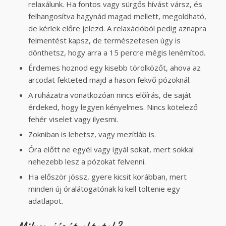
relaxálunk. Ha fontos vagy sürgős hívást vársz, és
felhangosítva hagynád magad mellett, megoldható,
de kérlek előre jelezd. A relaxációból pedig aznapra
felmentést kapsz, de természetesen úgy is
dönthetsz, hogy arra a 15 percre mégis lenémítod.
Érdemes hoznod egy kisebb törölközőt, ahova az
arcodat fekteted majd a hason fekvő pózoknál.
A ruházatra vonatkozóan nincs előírás, de saját
érdeked, hogy legyen kényelmes. Nincs kötelező
fehér viselet vagy ilyesmi.
Zokniban is lehetsz, vagy mezítláb is.
Óra előtt ne egyél vagy igyál sokat, mert sokkal
nehezebb lesz a pózokat felvenni.
Ha először jössz, gyere kicsit korábban, mert
minden új óralátogatónak ki kell töltenie egy
adatlapot.