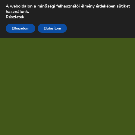
A weboldalon a minőségi felhasználói élmény érdekében sütiket
használunk.
Részletek
Elfogadom
Elutasítom
Kezdd itt!
Ha még nem voltál nálam jóga órán, akkor kezdd ennek
az oldalnak az áttanulmányozásával. Az alábbi
kérdésekre kapsz választ:
Ki látogathatja az órákat?